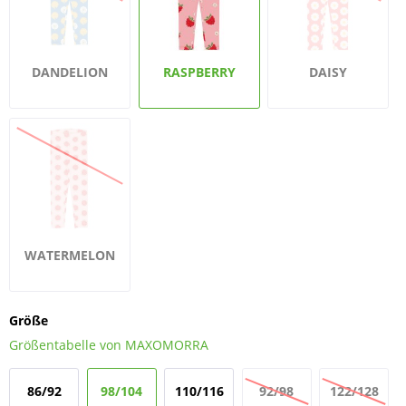
DANDELION
RASPBERRY
DAISY
WATERMELON
Größe
Größentabelle von MAXOMORRA
86/92
98/104
110/116
92/98
122/128