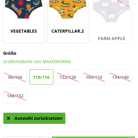
VEGETABLES
CATERPILLAR.2
FARM APPLE
Größe
Größentabelle von MAXOMORRA
98/104
110/116
122/128
104/110
134/140
146/152
Auswahl zurücksetzen