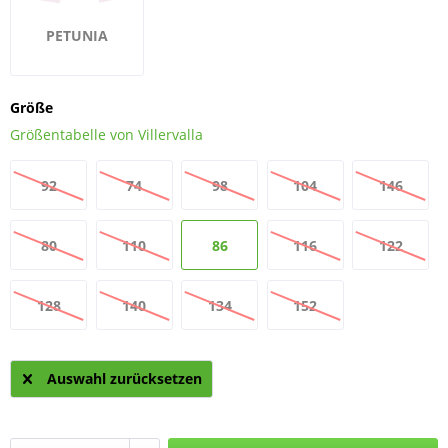
PETUNIA
Größe
Größentabelle von Villervalla
92
74
98
104
146
80
110
86
116
122
128
140
134
152
Auswahl zurücksetzen