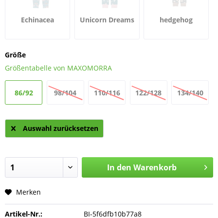
Echinacea
Unicorn Dreams
hedgehog
Größe
Größentabelle von MAXOMORRA
86/92
98/104
110/116
122/128
134/140
Auswahl zurücksetzen
In den
Warenkorb
Merken
Artikel-Nr.:
BI-5f6dfb10b77a8