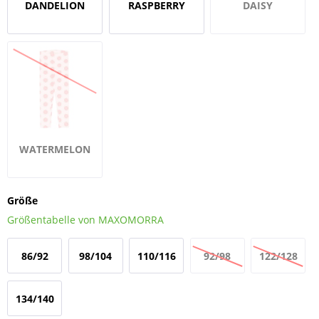
DANDELION
RASPBERRY
DAISY
WATERMELON
Größe
Größentabelle von MAXOMORRA
86/92
98/104
110/116
92/98
122/128
134/140