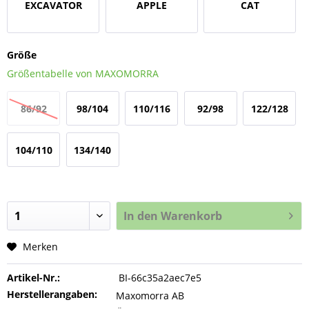
EXCAVATOR
APPLE
CAT
Größe
Größentabelle von MAXOMORRA
86/92
98/104
110/116
92/98
122/128
104/110
134/140
In den
Warenkorb
Merken
Artikel-Nr.:
BI-66c35a2aec7e5
Herstellerangaben:
Maxomorra AB