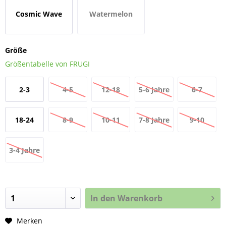
Cosmic Wave
Watermelon
Cosmic Unicorns
Größe
Größentabelle von FRUGI
2-3
4-5
12-18
5-6 Jahre
6-7
JAHRE
JAHRE
Monate
JAHRE
18-24
8-9
10-11
7-8 Jahre
9-10
Monate
JAHRE
JAHRE
Jahre
3-4 Jahre
In den
Warenkorb
Merken