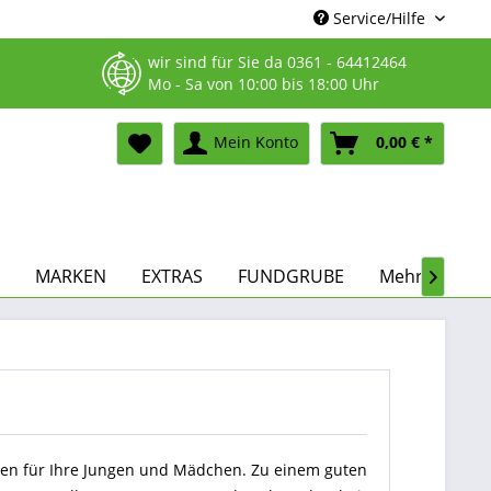
Service/Hilfe
wir sind für Sie da
0361 - 64412464
Mo - Sa von 10:00 bis 18:00 Uhr
Mein Konto
0,00 € *
MARKEN
EXTRAS
FUNDGRUBE
Mehr...

den für Ihre Jungen und Mädchen. Zu einem guten