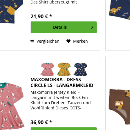
Das Shirt überzeugt mit
kontrastfarbenen
Saumeinfassungen, Ziernähten
21,90 € *
und Rippbündchen an den
Ärmeln für eine bequeme
Details
Passform. Dank des kleinen...
Vergleichen
Merken
MAXOMORRA - DRESS
CIRCLE LS - LANGARMKLEID
Maxomorra Jersey Kleid –
Langarm mit weitem Rock Ein
Kleid zum Drehen, Tanzen und
Wohlfühlen! Dieses GOTS-
zertifizierte Langarmkleid aus
weichem Bio-Baumwolljersey
36,90 € *
begeistert mit seinem extra
weiten, komplett runden Rockteil ,