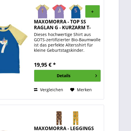
MAXOMORRA - TOP SS
RAGLAN G - KURZARM T-
SHIRT...
Dieses hochwertige Shirt aus
GOTS-zertifizierter Bio-Baumwolle
ist das perfekte Altersshirt für
kleine Geburtstagskinder.
Gefertigt aus weichem Baumwoll-
Jersey bietet es ein besonders
19,95 € *
angenehmes Tragegefühl auf der
Haut und überzeugt...
Details
Vergleichen
Merken
MAXOMORRA - LEGGINGS