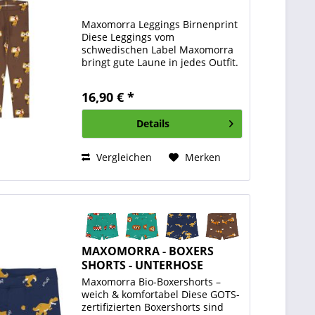
Maxomorra Leggings Birnenprint
Diese Leggings vom
schwedischen Label Maxomorra
bringt gute Laune in jedes Outfit.
Der verspielte Birnenprint macht
sie zu einem echten Hingucker,
16,90 € *
während das weiche Jersey-
Material für rundum...
Details
Vergleichen
Merken
MAXOMORRA - BOXERS
SHORTS - UNTERHOSE
Maxomorra Bio-Boxershorts –
weich & komfortabel Diese GOTS-
zertifizierten Boxershorts sind