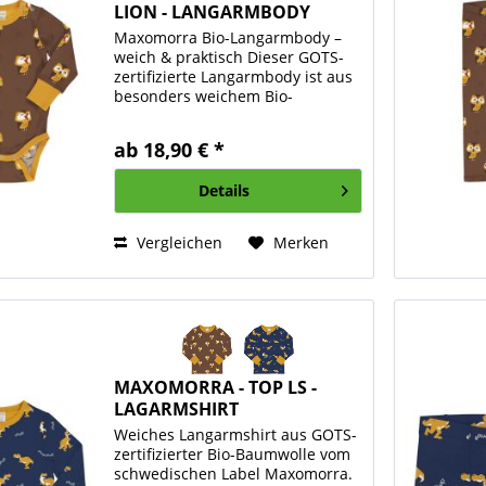
LION - LANGARMBODY
Maxomorra Bio-Langarmbody –
weich & praktisch Dieser GOTS-
zertifizierte Langarmbody ist aus
besonders weichem Bio-
Baumwolljersey gefertigt und
bietet deinem Baby höchsten
ab 18,90 € *
Komfort im Alltag. Rippbündchen
an Ärmeln, Beinöffnungen und...
Details
Vergleichen
Merken
MAXOMORRA - TOP LS -
LAGARMSHIRT
Weiches Langarmshirt aus GOTS-
zertifizierter Bio-Baumwolle vom
schwedischen Label Maxomorra.