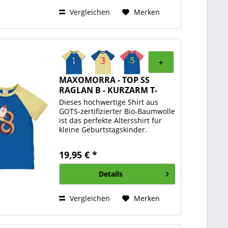
Vergleichen
Merken
MAXOMORRA - TOP SS
RAGLAN B - KURZARM T-
SHIRT...
Dieses hochwertige Shirt aus
GOTS-zertifizierter Bio-Baumwolle
ist das perfekte Altersshirt für
kleine Geburtstagskinder.
Gefertigt aus weichem Baumwoll-
Jersey bietet es ein besonders
19,95 € *
angenehmes Tragegefühl auf der
Haut und überzeugt...
Details
Vergleichen
Merken