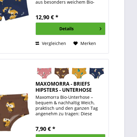
aus besonders weichem Bio-
Baumwolljersey gefertigt und
bieten höchsten Tragekomfort.
12,90 € *
Der elastische Bund sorgt für
perfekten Halt, während das...
Details
Vergleichen
Merken
MAXOMORRA - BRIEFS
HIPSTERS - UNTERHOSE
Maxomorra Bio-Unterhose –
bequem & nachhaltig Weich,
praktisch und den ganzen Tag
angenehm zu tragen: Diese
GOTS-zertifizierten Briefs
bestehen aus elastischem Bio-
7,90 € *
Baumwolljersey und sind perfekt
für jeden Tag. Der elastische