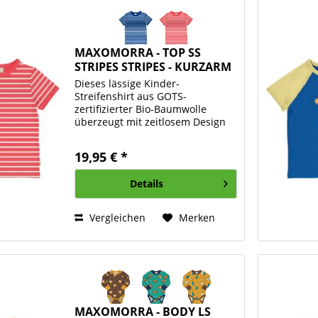
MAXOMORRA - TOP SS
STRIPES STRIPES - KURZARM
T-...
Dieses lässige Kinder-
Streifenshirt aus GOTS-
zertifizierter Bio-Baumwolle
überzeugt mit zeitlosem Design
und hohem Tragekomfort. Der
weiche Baumwoll-Jersey fühlt
19,95 € *
sich angenehm auf der Haut an
und sorgt dank seines
Details
elastischen Anteils für...
Vergleichen
Merken
MAXOMORRA - BODY LS