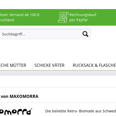
loser Versand ab 100 €
Rechnungskauf
tschland
per PayPal
ECHE MÜTTER
SCHICKE VÄTER
RUCKSACK & FLASCHE
e von MAXOMORRA
Die beliebte Retro- Biomode aus Schwe