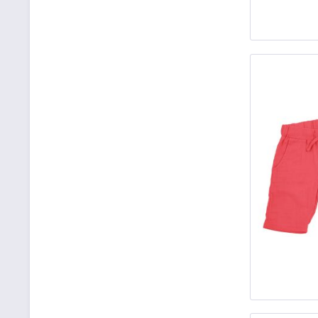
54
(
1
)