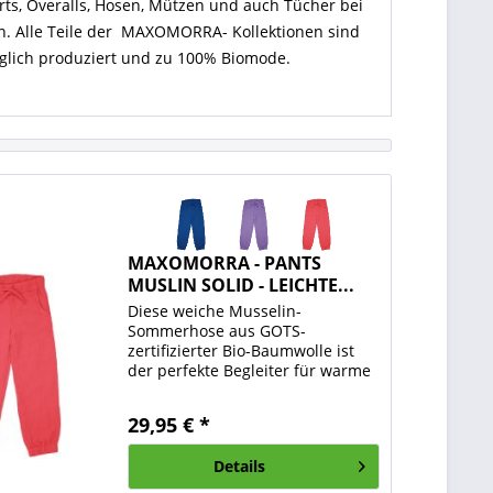
irts, Overalls, Hosen, Mützen und auch Tücher bei
n. Alle Teile der MAXOMORRA- Kollektionen sind
träglich produziert und zu 100% Biomode.
MAXOMORRA - PANTS
MUSLIN SOLID - LEICHTE...
Diese weiche Musselin-
Sommerhose aus GOTS-
zertifizierter Bio-Baumwolle ist
der perfekte Begleiter für warme
Tage. Der leichte, atmungsaktive
Stoff sorgt für ein angenehm
29,95 € *
luftiges Tragegefühl und bietet
optimalen Komfort – ideal für...
Details