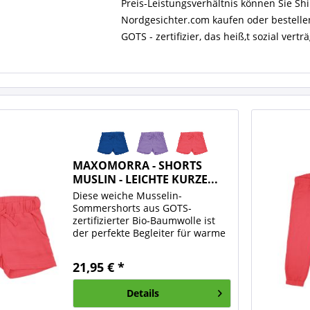
Preis-Leistungsverhältnis können Sie Sh
Nordgesichter.com kaufen oder bestelle
GOTS - zertifizier, das heiß,t sozial ver
MAXOMORRA - SHORTS
MUSLIN - LEICHTE KURZE...
Diese weiche Musselin-
Sommershorts aus GOTS-
zertifizierter Bio-Baumwolle ist
der perfekte Begleiter für warme
Tage. Der leichte, atmungsaktive
Stoff sorgt für ein angenehm
21,95 € *
luftiges Tragegefühl und bietet
optimalen Komfort – ideal für...
Details