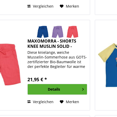
Vergleichen
Merken
MAXOMORRA - SHORTS
KNEE MUSLIN SOLID -
LEICHTE...
Diese knielange, weiche
Musselin-Sommerhose aus GOTS-
zertifizierter Bio-Baumwolle ist
der perfekte Begleiter für warme
Tage. Der leichte, atmungsaktive
Stoff sorgt für ein angenehm
21,95 € *
luftiges Tragegefühl und bietet
optimalen Komfort –...
Details
Vergleichen
Merken