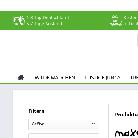
1-3 Tag Deutschland
Kosten
5-7 Tage Ausland
in Deu
WILDE MÄDCHEN
LUSTIGE JUNGS
FR
Filtern
Produkt
Größe
50
(
3
)