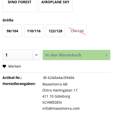
DINO FOREST
AIROPLANE SKY
Größe
98/104
110/116
122/128
134/140
In den
Warenkorb
Merken
Artikel-Nr.:
BI-624da4ac094de
Herstellerangaben:
Maxomorra AB
Östra Hamngatan 17
411 10 Göteborg
SCHWEDEN
info@maxomorra.com