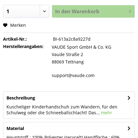
In den
Warenkorb
Merken
Artikel-Nr.:
BI-613a2c8a9227d
Herstellerangaben:
VAUDE Sport GmbH & Co. KG
Vaude Straße 2
88069 Tettnang
support@vaude.com
Beschreibung
Kuscheliger Kinderhandschuh zum Wandern, für den
Schulweg oder die Schneeballschlacht! Das...
mehr
Material
Hauptstoff : 100% Polyester (recycelt) Handfläche : 60%