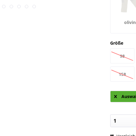
olivi
Größe
98
158
Auswah