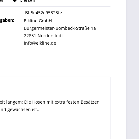
hen
Merken
BI-5e452e95323fe
ngaben:
Elkline GmbH
Bürgermeister-Bombeck-Straße 1a
22851 Norderstedt
info@elkline.de
it langem: Die Hosen mit extra festen Besätzen
nd gewachsen ist...