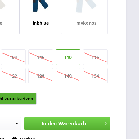
ne
inkblue
mykonos
104
146
110
116
122
128
140
134
l zurücksetzen
In den
Warenkorb