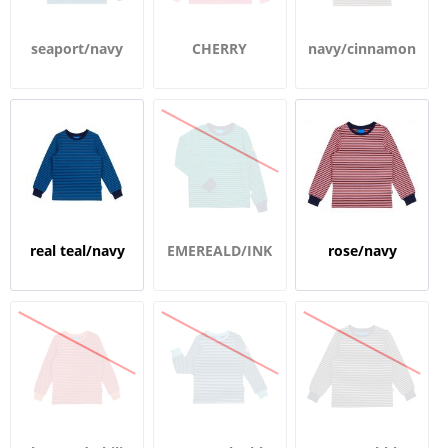
seaport/navy
CHERRY
navy/cinnamon
STARDUST
real teal/navy
EMEREALD/INK
rose/navy