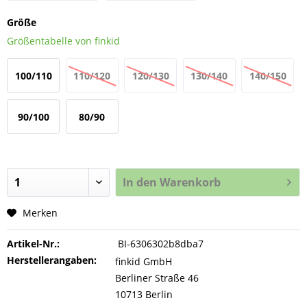
Größe
Größentabelle von finkid
100/110
110/120
120/130
130/140
140/150
90/100
80/90
In den
Warenkorb
Merken
Artikel-Nr.:
BI-6306302b8dba7
Herstellerangaben:
finkid GmbH
Berliner Straße 46
10713 Berlin