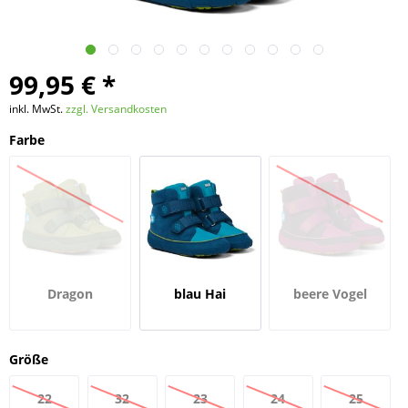
99,95 € *
inkl. MwSt.
zzgl. Versandkosten
Farbe
Dragon
blau Hai
beere Vogel
Größe
22
32
23
24
25