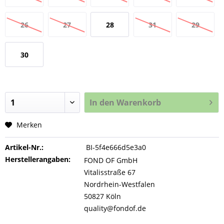
26
27
28
31
29
30
In den
Warenkorb
Merken
Artikel-Nr.:
BI-5f4e666d5e3a0
Herstellerangaben:
FOND OF GmbH
Vitalisstraße 67
Nordrhein-Westfalen
50827 Köln
quality@fondof.de