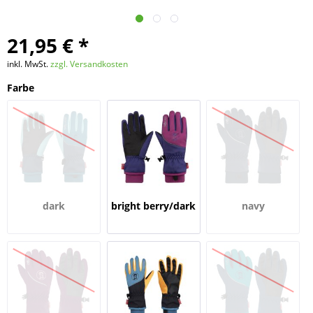
21,95 € *
inkl. MwSt.
zzgl. Versandkosten
Farbe
dark
bright berry/dark
navy
marine/mystic
purple
blue