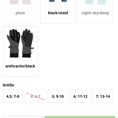
plum
black/steel
night sky/deep
blue/mango
lagoon
anthracite/black
Größe
4,5; 7-8
4; 6-7
5; 9-10
6; 11-12
7; 13-14
Jahre
Jahre
Jahre
Jahre
Jahre