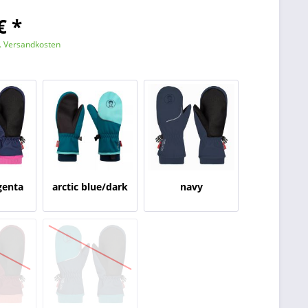
€ *
l. Versandkosten
genta
arctic blue/dark
navy
marine