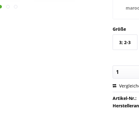
maro
red/antiqu
Größe
3; 2-3
Jahre
Vergleic
Artikel-Nr.:
Herstellera