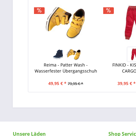
Reima - Patter Wash -
FINKID - KI
Wasserfester Übergangsschuh
CARG
49,95 € *
39,95 € *
79,95 € *
Unsere Läden
Shop Servi