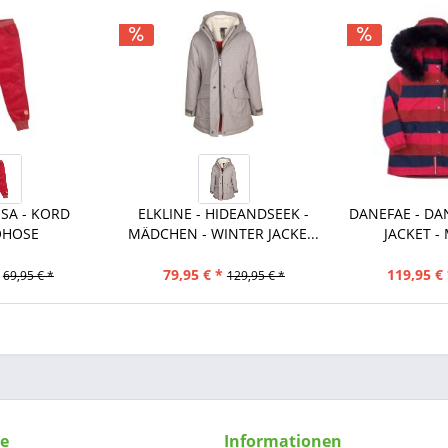
SSA - KORD
ELKLINE - HIDEANDSEEK -
DANEFAE - DA
OHOSE
MÄDCHEN - WINTER JACKE...
JACKET -
79,95 € *
119,95 € 
69,95 € *
129,95 € *
ce
Informationen