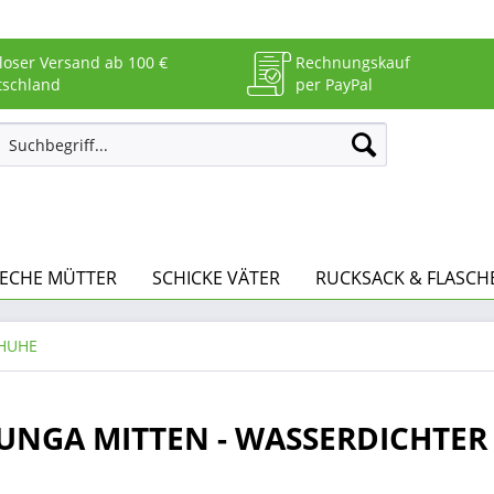
loser Versand ab 100 €
Rechnungskauf
tschland
per PayPal
RECHE MÜTTER
SCHICKE VÄTER
RUCKSACK & FLASCH
HUHE
TUNGA MITTEN - WASSERDICHTER