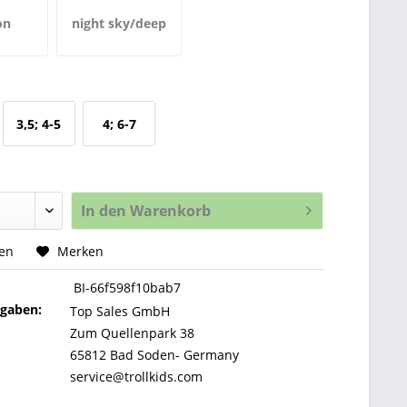
on
night sky/deep
e rose
lagoon
3,5; 4-5
4; 6-7
Jahre
Jahre
In den
Warenkorb
hen
Merken
BI-66f598f10bab7
ngaben:
Top Sales GmbH
Zum Quellenpark 38
65812 Bad Soden- Germany
service@trollkids.com