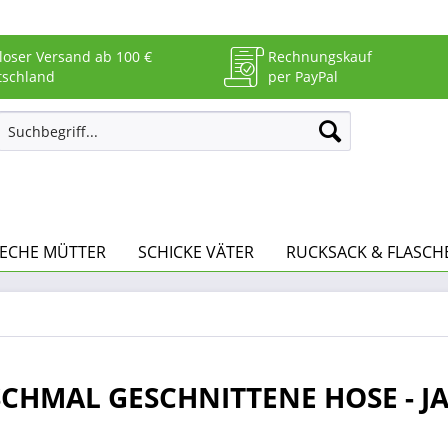
loser Versand ab 100 €
Rechnungskauf
tschland
per PayPal
RECHE MÜTTER
SCHICKE VÄTER
RUCKSACK & FLASCH
 SCHMAL GESCHNITTENE HOSE - 