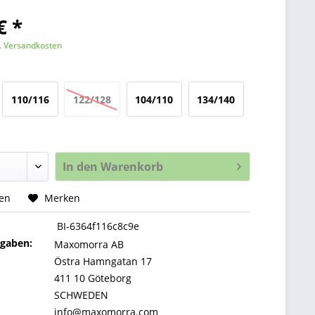
€ *
l. Versandkosten
110/116
122/128
104/110
134/140
In den
Warenkorb
hen
Merken
BI-6364f116c8c9e
ngaben:
Maxomorra AB
Östra Hamngatan 17
411 10 Göteborg
SCHWEDEN
info@maxomorra.com