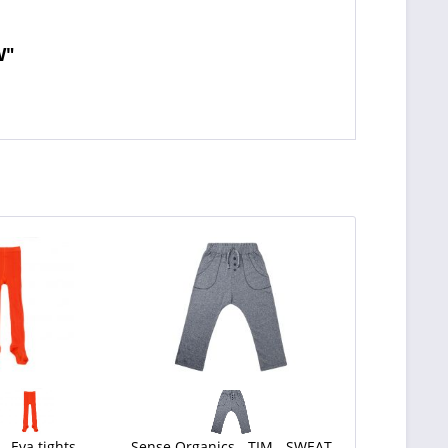
W"
- Eva tights -
Sense Organics - TIM - SWEAT