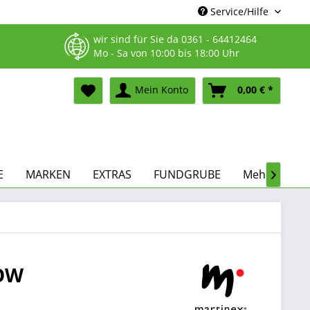
Service/Hilfe
wir sind für Sie da
0361 - 64412464
Mo - Sa von 10:00 bis 18:00 Uhr
Mein Konto
0,00 € *
E
MARKEN
EXTRAS
FUNDGRUBE
Mehr...

LOW