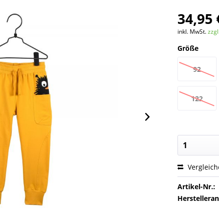
34,95 
inkl. MwSt.
zzg
Größe
92
122
Vergleic
Artikel-Nr.:
Herstellera