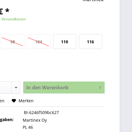
€ *
l. Versandkosten
98
104
110
116
In den
Warenkorb
hen
Merken
BI-6246f509bc627
ngaben:
Martinex Oy
PL 46