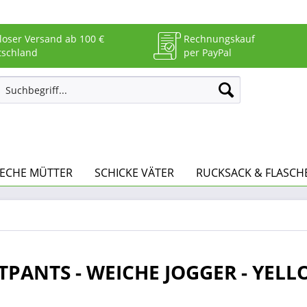
loser Versand ab 100 €
Rechnungskauf
tschland
per PayPal
RECHE MÜTTER
SCHICKE VÄTER
RUCKSACK & FLASCH
TPANTS - WEICHE JOGGER - YEL