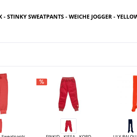
X - STINKY SWEATPANTS - WEICHE JOGGER - YELLO
Sweatpants -
FINKID - KISSA - KORD
LILY BALOU 