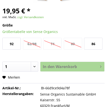
19,95 € *
inkl. MwSt.
zzgl. Versandkosten
Größe
Größentabelle von Sense Organics
92
62/98
74
80
86
In den
Warenkorb
Merken
Artikel-Nr.:
BI-66d9ce9d4a78f
Herstellerangaben:
Sense Organics Sustainable GmbH
Kaiserstr. 55
60329 Frankfurt/M