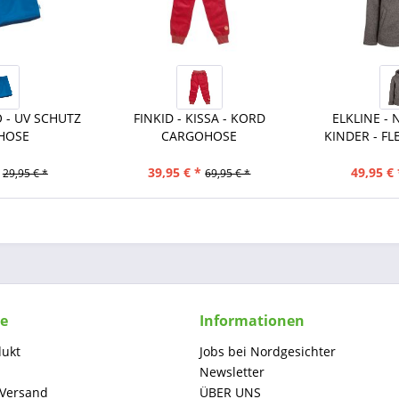
O - UV SCHUTZ
FINKID - KISSA - KORD
ELKLINE - 
HOSE
CARGOHOSE
KINDER - FLE
39,95 € *
49,95 € 
29,95 € *
69,95 € *
ce
Informationen
dukt
Jobs bei Nordgesichter
Newsletter
 Versand
ÜBER UNS