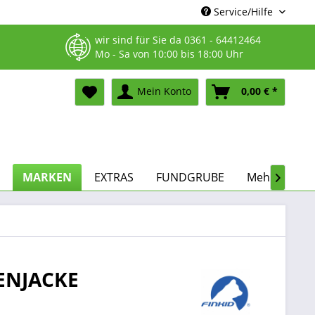
Service/Hilfe
wir sind für Sie da
0361 - 64412464
Mo - Sa von 10:00 bis 18:00 Uhr
Mein Konto
0,00 € *
MARKEN
EXTRAS
FUNDGRUBE
Mehr...

NENJACKE