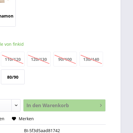
nnamon
e von finkid
110/120
120/130
90/100
130/140
Kapuze
80/90
rund
In den
Warenkorb
hen
Merken
BI-5f3d5aad81742