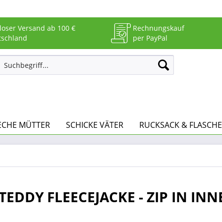
loser Versand ab 100 €
Rechnungskauf
tschland
per PayPal
ECHE MÜTTER
SCHICKE VÄTER
RUCKSACK & FLASCHE
 TEDDY FLEECEJACKE - ZIP IN IN