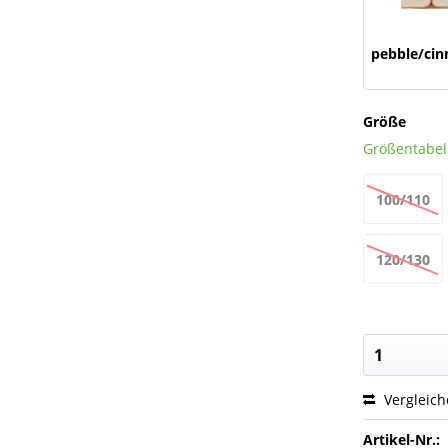
pebble/ci
Größe
Größentabell
100/110
120/130
Kapuze
rund
Vergleic
Artikel-Nr.: