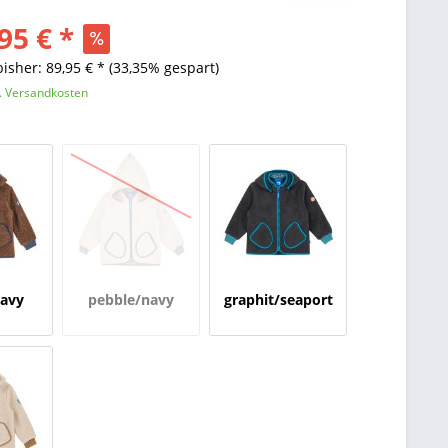
95 € *
bisher: 89,95 € *
(33,35% gespart)
l. Versandkosten
navy
pebble/navy
graphit/seaport