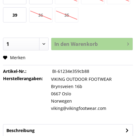
39
36
35
In den
Warenkorb
Merken
Artikel-Nr.:
BI-61234e359cb88
Herstellerangaben:
VIKING OUTDOOR FOOTWEAR
Brynsveien 16b
0667 Oslo
Norwegen
viking@vikingfootwear.com
Beschreibung