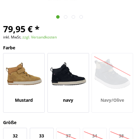
79,95 € *
inkl. MwSt.
zzgl. Versandkosten
Farbe
Mustard
navy
Navy/Olive
Größe
32
33
37
34
38