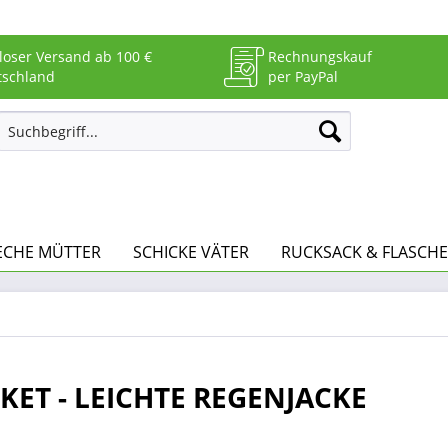
loser Versand ab 100 €
Rechnungskauf
tschland
per PayPal
ECHE MÜTTER
SCHICKE VÄTER
RUCKSACK & FLASCHE
KET - LEICHTE REGENJACKE