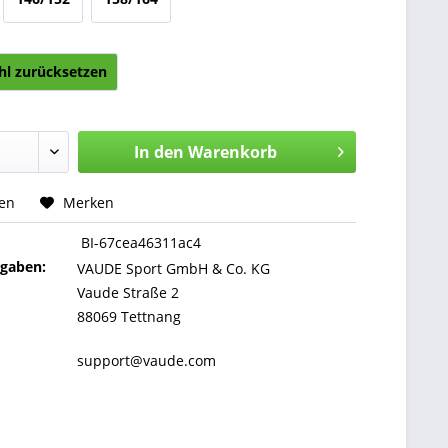
l zurücksetzen
In den
Warenkorb
hen
Merken
BI-67cea46311ac4
ngaben:
VAUDE Sport GmbH & Co. KG
Vaude Straße 2
88069 Tettnang
support@vaude.com