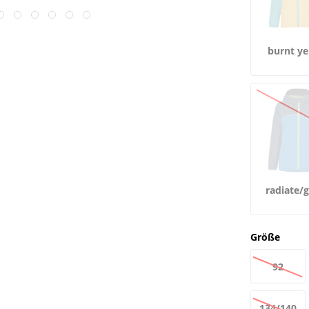
burnt ye
radiate/
Größe
92
134/140