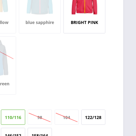
llow
blue sapphire
BRIGHT PINK
green
110/116
98
104
122/128
146/152
158/164