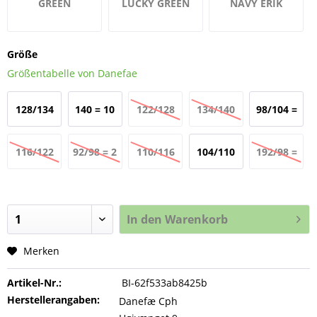
GREEN
LUCKY GREEN
NAVY ERIK
FEUERWEHR
PIRAT
Größe
Größentabelle von Danefae
128/134
140 = 10
122/128
134/140
98/104 =
= 8 Jahre
Jahre
= 7 Jahre
= 9 Jahre
3 Jahre
116/122
92/98 = 2
110/116
104/110
192/98 =
= 6 Jahre
Jahre
= 5 Jahre
= 4 Jahre
2 Jahre
In den
Warenkorb
Merken
Artikel-Nr.:
BI-62f533ab8425b
Herstellerangaben:
Danefæ Cph