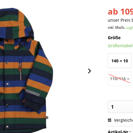
ab 109
unser Preis 
inkl. MwSt.
zzg
Größe
Größentabel
140 = 10
Jahre
110/116 =
5 Jahre
Vergleic
Artikel-Nr.: