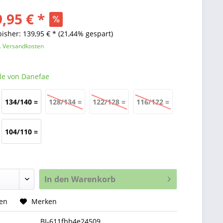
,95 € *
bisher: 139,95 € *
(21,44% gespart)
l. Versandkosten
le von Danefae
134/140 =
128/134 =
122/128 =
116/122 =
9 Jahre
8 Jahre
7 Jahre
6 Jahre
104/110 =
4 Jahre
In den
Warenkorb
hen
Merken
BI-611fbb4e24509