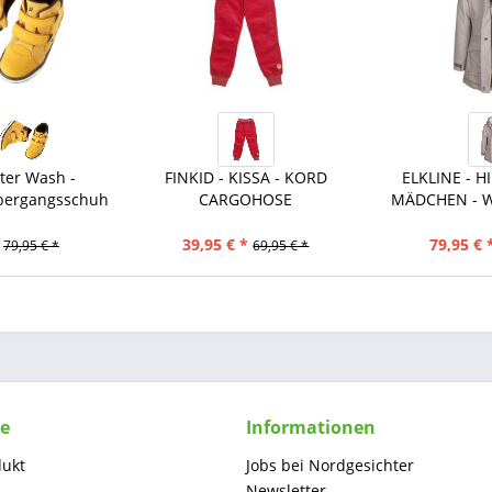
ter Wash -
FINKID - KISSA - KORD
ELKLINE - H
Übergangsschuh
CARGOHOSE
MÄDCHEN - WI
39,95 € *
79,95 € 
79,95 € *
69,95 € *
ce
Informationen
dukt
Jobs bei Nordgesichter
Newsletter