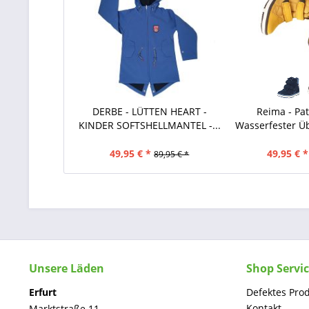
DERBE - LÜTTEN HEART -
Reima - Pat
KINDER SOFTSHELLMANTEL -...
Wasserfester 
49,95 € *
49,95 € *
89,95 € *
Unsere Läden
Shop Servi
Erfurt
Defektes Pro
Kontakt
Marktstraße 11