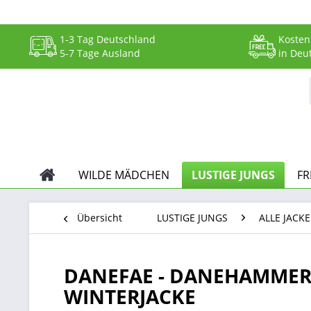
1-3 Tag Deutschland
Kosten
5-7 Tage Ausland
in Deu
WILDE MÄDCHEN
LUSTIGE JUNGS
FR
Übersicht
LUSTIGE JUNGS
ALLE JACK
DANEFAE - DANEHAMMER 
WINTERJACKE