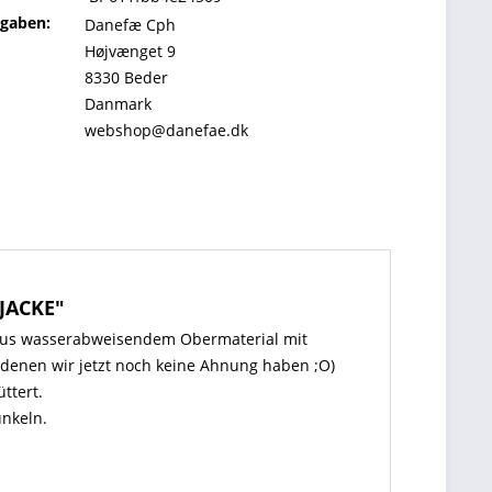
ngaben:
Danefæ Cph
Højvænget 9
8330 Beder
Danmark
webshop@danefae.dk
JACKE"
t aus wasserabweisendem Obermaterial mit
 denen wir jetzt noch keine Ahnung haben ;O)
ttert.
unkeln.