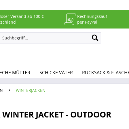
loser Versand ab 100 €
Rechnungskauf
tschland
per PayPal
ECHE MÜTTER
SCHICKE VÄTER
RUCKSACK & FLASCH
EN
WINTERJACKEN
WINTER JACKET - OUTDOOR