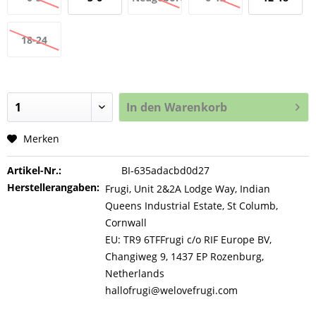
Monate
Monate
Monate
Monate
18-24
Monate
In den
Warenkorb
Merken
Artikel-Nr.:
BI-635adacbd0d27
Herstellerangaben:
Frugi, Unit 2&2A Lodge Way, Indian
Queens Industrial Estate, St Columb,
Cornwall
EU: TR9 6TFFrugi c/o RIF Europe BV,
Changiweg 9, 1437 EP Rozenburg,
Netherlands
hallofrugi@welovefrugi.com