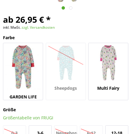
ab 26,95 € *
inkl. MwSt.
zzgl. Versandkosten
Farbe
Sheepdogs
Multi Fairy
GARDEN LIFE
Friends
Größe
Größentabelle von FRUGI
0-3
3-6
Neugeboren
6-12
12-18