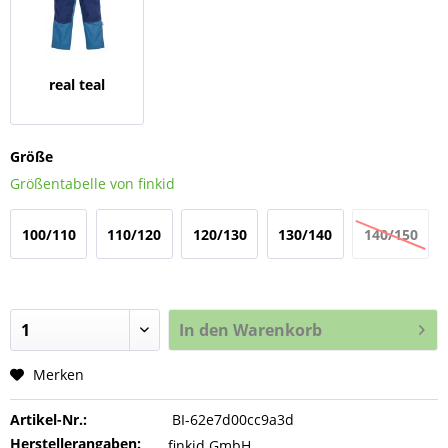
real teal
Größe
Größentabelle von finkid
100/110
110/120
120/130
130/140
140/150
In den
Warenkorb
Merken
Artikel-Nr.:
BI-62e7d00cc9a3d
Herstellerangaben:
finkid GmbH