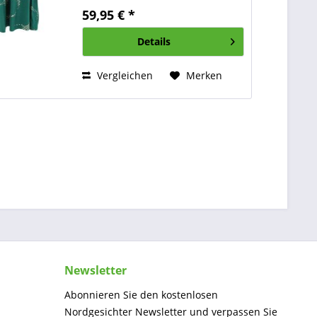
femininer Rock mit
59,95 € *
wunderschönem Fall und
angenehmer Weite. In der
Details
Farbkombination Dark...
Vergleichen
Merken
Newsletter
Abonnieren Sie den kostenlosen
Nordgesichter Newsletter und verpassen Sie