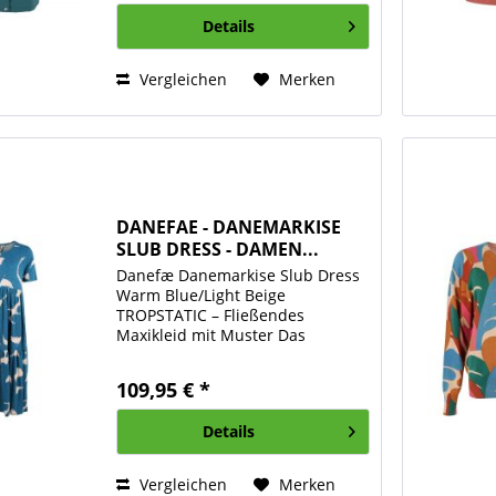
Wind, Regen, Schnee und Kälte...
Details
Vergleichen
Merken
DANEFAE - DANEMARKISE
SLUB DRESS - DAMEN...
Danefæ Danemarkise Slub Dress
Warm Blue/Light Beige
TROPSTATIC – Fließendes
Maxikleid mit Muster Das
„Danemarkise Slub Dress“ in
„Warm Blue/Light Beige
109,95 € *
TROPSTATIC“ von Danefæ ist ein
elegantes Maxikleid mit
Details
verspieltem Muster und...
Vergleichen
Merken