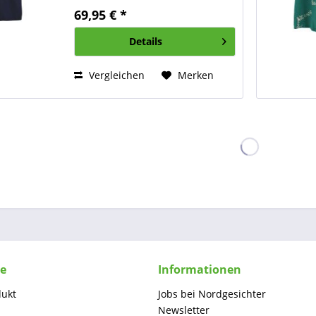
ist eine elegante, zeitlose Bluse
69,95 € *
mit modernem Twist. Gefertigt
aus feinem Baumwoll-Popelin...
Details
Vergleichen
Merken
ce
Informationen
dukt
Jobs bei Nordgesichter
Newsletter