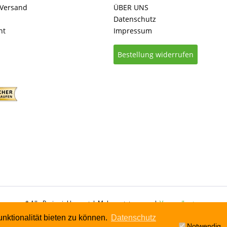
 Versand
ÜBER UNS
Datenschutz
ht
Impressum
Bestellung widerrufen
* Alle Preise inkl. gesetzl. Mehrwertsteuer zzgl.
Versandkosten
nktionalität bieten zu können.
Datenschutz
Notwendig