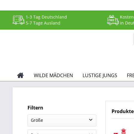
1-3 Tag Deutschland
Kosten
5-7 Tage Ausland
in Deu
WILDE MÄDCHEN
LUSTIGE JUNGS
FR
Filtern
Produkte
Größe
56
(
2
)