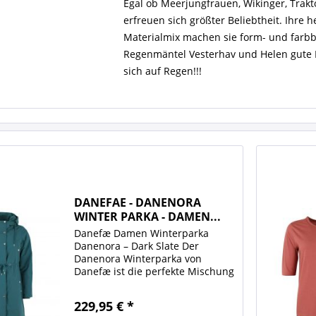
Egal ob Meerjungfrauen, Wikinger, Trakto
erfreuen sich größter Beliebtheit. Ihre
Materialmix machen sie form- und farb
Regenmäntel Vesterhav und Helen gute L
sich auf Regen!!!
DANEFAE - DANENORA
WINTER PARKA - DAMEN...
Danefæ Damen Winterparka
Danenora – Dark Slate Der
Danenora Winterparka von
Danefæ ist die perfekte Mischung
aus Funktionalität, Komfort und
zeitlosem Design. Der elegante,
229,95 € *
technische Wintermantel hält