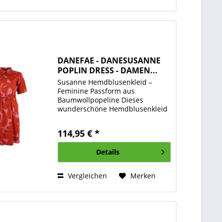
DANEFAE - DANESUSANNE
POPLIN DRESS - DAMEN...
Susanne Hemdblusenkleid –
Feminine Passform aus
Baumwollpopeline Dieses
wunderschöne Hemdblusenkleid
überzeugt mit einer besonders
schmeichelhaften Passform und
114,95 € *
einem stilvollen, femininen Look –
perfekt für Alltag und besondere
Details
Anlässe....
Vergleichen
Merken