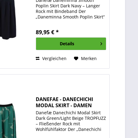
Danefæ Daneminna Smooth
Poplin Skirt Dark Navy – Langer
Rock mit Bindeband Der
„Daneminna Smooth Poplin Skirt“
in Dark Navy von Danefæ ist ein
zeitlos eleganter Rock, der sich
89,95 € *
mühelos in jede Garderobe
integrieren lässt. Mit seinem...
Details
Vergleichen
Merken
DANEFAE - DANECHICHI
MODAL SKIRT - DAMEN
ROCK -...
Danefæ Danechichi Modal Skirt
Dark Green/Light Beige TROPFUZZ
– Fließender Rock mit
Wohlfühlfaktor Der „Danechichi
Modal Skirt“ von Danefæ ist ein