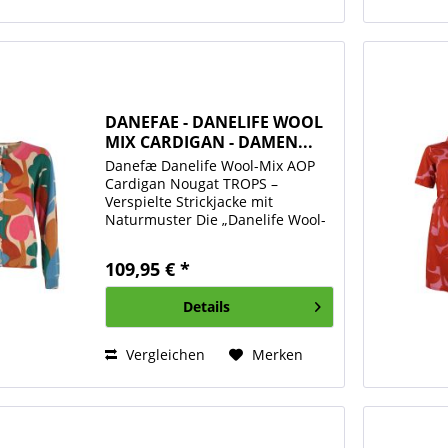
DANEFAE - DANELIFE WOOL
MIX CARDIGAN - DAMEN...
Danefæ Danelife Wool-Mix AOP
Cardigan Nougat TROPS –
Verspielte Strickjacke mit
Naturmuster Die „Danelife Wool-
Mix AOP Cardigan Nougat TROPS“
von Danefæ ist eine liebevoll
109,95 € *
designte Strickjacke, die mit
ihrem farbenfrohen,...
Details
Vergleichen
Merken