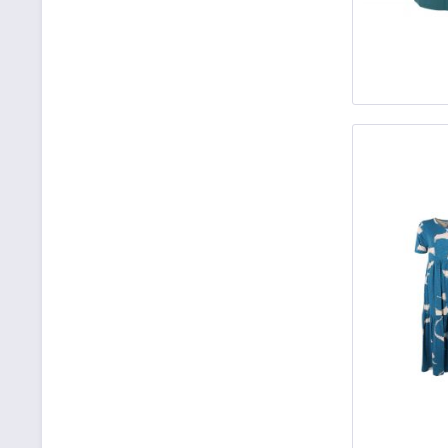
XXL
(
6
)
XXXL
(
2
)
Einheitsgröße
(
6
)
21-23
(
1
)
23-26
(
3
)
29-32
(
5
)
33-36
(
1
)
35-38
(
2
)
36
(
3
)
104/110= 4 Jahre
(
5
)
7-12 Jahre
(
1
)
7,5
(
1
)
110/166= 5 Jahre
(
4
)
166/122 = 6 Jahre
(
1
)
98/104= 3 Jahre
(
5
)
152 = 12 Jahre
(
3
)
92/98= 2 Jahre
(
2
)