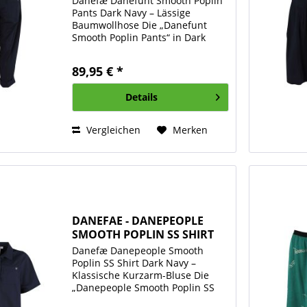
Danefæ Danefunt Smooth Poplin
Pants Dark Navy – Lässige
Baumwollhose Die „Danefunt
Smooth Poplin Pants“ in Dark
Navy von Danefæ ist eine
bequeme, vielseitige Hose für
89,95 € *
jeden Tag. Mit ihrem lockeren
Schnitt und dem zeitlosen Design
Details
ist sie...
Vergleichen
Merken
DANEFAE - DANEPEOPLE
SMOOTH POPLIN SS SHIRT
-...
Danefæ Danepeople Smooth
Poplin SS Shirt Dark Navy –
Klassische Kurzarm-Bluse Die
„Danepeople Smooth Poplin SS
Shirt“ in Dark Navy von Danefæ