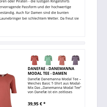
ren oder Piraten - die lustigen Ringelshirts
 hervorragende Passform und der hochwertige
beständig. Auch für Damen sind die bunten
aunebringer bei schlechtem Wetter. Da freut sie
DANEFAE - DANEMANNA
MODAL TEE - DAMEN
KURZARM...
Danefæ Danemanna Modal Tee –
Weiches Basic T-Shirt aus Modal-
Mix Das „Danemanna Modal Tee“
von Danefæ ist ein zeitloses
Basic, das in keiner Garderobe
fehlen darf. Erhältlich in
39,95 € *
verschiedenen Farben – von