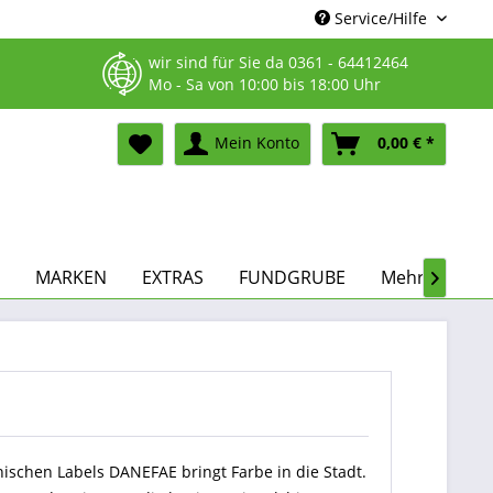
Service/Hilfe
wir sind für Sie da
0361 - 64412464
Mo - Sa von 10:00 bis 18:00 Uhr
Mein Konto
0,00 € *
MARKEN
EXTRAS
FUNDGRUBE
Mehr...

ischen Labels DANEFAE bringt Farbe in die Stadt.