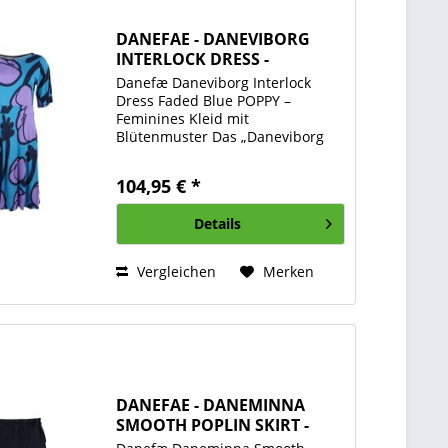
DANEFAE - DANEVIBORG
INTERLOCK DRESS -
DAMEN...
Danefæ Daneviborg Interlock
Dress Faded Blue POPPY –
Feminines Kleid mit
Blütenmuster Das „Daneviborg
Interlock Dress“ in Faded Blue
POPPY von Danefæ ist ein
104,95 € *
wunderschönes, vielseitiges
Kleid, das Komfort und Eleganz
Details
mühelos verbindet....
Vergleichen
Merken
DANEFAE - DANEMINNA
SMOOTH POPLIN SKIRT -
DAMEN...