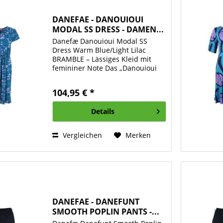
DANEFAE - DANOUIOUI
MODAL SS DRESS - DAMEN...
Danefæ Danouioui Modal SS
Dress Warm Blue/Light Lilac
BRAMBLE – Lässiges Kleid mit
femininer Note Das „Danouioui
Modal SS Dress“ von Danefæ ist
ein entspanntes, stilvolles Kleid
104,95 € *
mit wunderschönem,
blumeninspiriertem Muster in
Details
warmem Blau...
Vergleichen
Merken
DANEFAE - DANEFUNT
SMOOTH POPLIN PANTS -...