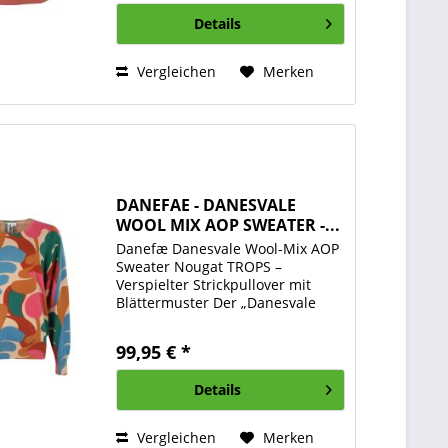
schlicht uni bis hin zu...
Details
Vergleichen
Merken
DANEFAE - DANESVALE
WOOL MIX AOP SWEATER -...
Danefæ Danesvale Wool-Mix AOP
Sweater Nougat TROPS –
Verspielter Strickpullover mit
Blättermuster Der „Danesvale
Wool-Mix AOP Sweater Nougat
TROPS“ von Danefæ bringt
99,95 € *
frischen Wind in deine
Garderobe: Mit seinem
Details
farbenfrohen,...
Vergleichen
Merken