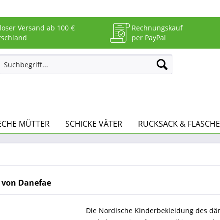
loser Versand ab 100 €
Rechnungskauf
tschland
per PayPal
ECHE MÜTTER
SCHICKE VÄTER
RUCKSACK & FLASCHE
 von Danefae
Die Nordische Kinderbekleidung des dän