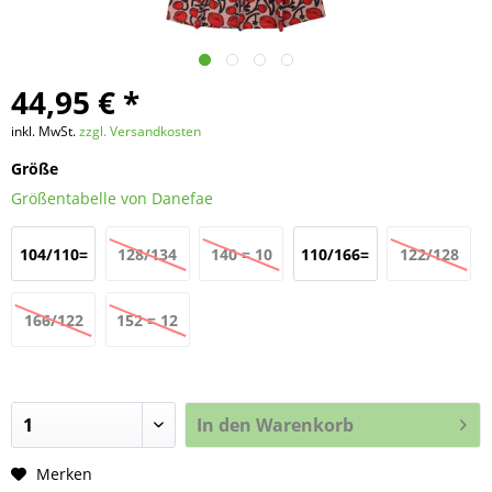
44,95 € *
inkl. MwSt.
zzgl. Versandkosten
Größe
Größentabelle von Danefae
104/110=
128/134
140 = 10
110/166=
122/128
4 Jahre
= 8 Jahre
Jahre
5 Jahre
= 7 Jahre
166/122
152 = 12
= 6 Jahre
Jahre
In den
Warenkorb
Merken