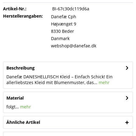
Artikel-Nr.:
BI-67c30dc119d6a
Herstellerangaben:
Danefæ Cph
Højvænget 9
8330 Beder
Danmark
webshop@danefae.dk
Beschreibung
Danefæ DANESHELLFISCH Kleid – Einfach Schick! Ein
allerliebstzes Kleid mit Blumenmuster, das...
mehr
Material
folgt…
mehr
Ähnliche Artikel