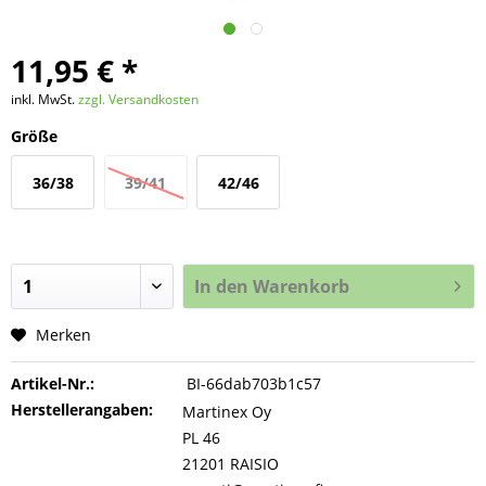
11,95 € *
inkl. MwSt.
zzgl. Versandkosten
Größe
36/38
39/41
42/46
In den
Warenkorb
Merken
Artikel-Nr.:
BI-66dab703b1c57
Herstellerangaben:
Martinex Oy
PL 46
21201 RAISIO