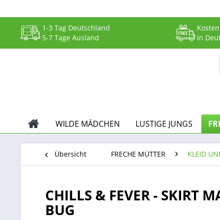
1-3 Tag Deutschland
Kosten
5-7 Tage Ausland
in Deu
WILDE MÄDCHEN
LUSTIGE JUNGS
FR
Übersicht
FRECHE MÜTTER
KLEID UN
CHILLS & FEVER - SKIRT
BUG