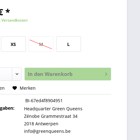
€ *
l. Versandkosten
XS
M
L
In den
Warenkorb
hen
Merken
BI-67ed4f8904951
ngaben:
Headquarter Green Queens
Zénobe Grammestraat 34
2018 Antwerpen
info@greenqueens.be