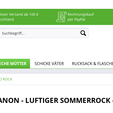
loser Versand ab 100 €
Rechnungskauf
tschland
per PayPal
ECHE MÜTTER
SCHICKE VÄTER
RUCKSACK & FLASCH
D ROCK
 MANON - LUFTIGER SOMMERROCK 