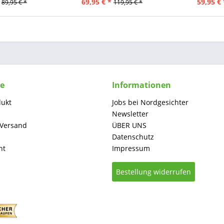
69,95 € *
59,95 € 
89,95 € *
119,95 € *
ce
Informationen
dukt
Jobs bei Nordgesichter
Newsletter
 Versand
ÜBER UNS
Datenschutz
ht
Impressum
Bestellung widerrufen