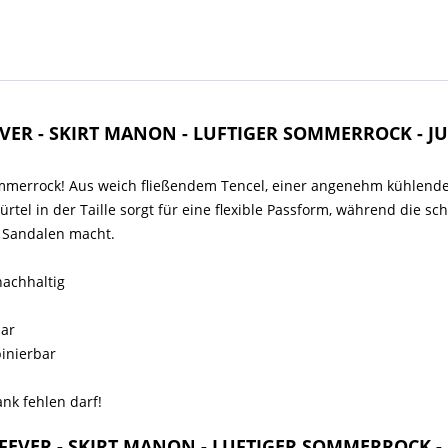
EVER - SKIRT MANON - LUFTIGER SOMMERROCK - J
 Sommerrock! Aus weich fließendem Tencel, einer angenehm kühlende
tel in der Taille sorgt für eine flexible Passform, während die sc
r Sandalen macht.
nachhaltig
bar
binierbar
nk fehlen darf!
& FEVER - SKIRT MANON - LUFTIGER SOMMERROCK -