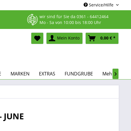
Service/Hilfe
wir sind für Sie da
0361 - 64412464
Mo - Sa von 10:00 bis 18:00 Uhr
Mein Konto
0,00 € *
E
MARKEN
EXTRAS
FUNDGRUBE
Mehr...

- JUNE