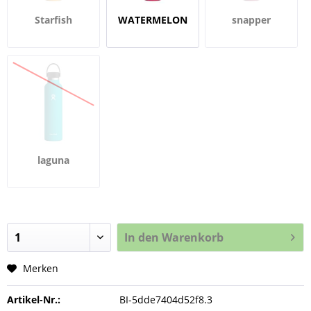
Starfish
WATERMELON
snapper
laguna
In den
Warenkorb
Merken
Artikel-Nr.:
BI-5dde7404d52f8.3