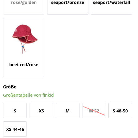
rose/golden
seaport/bronze
seaport/waterfall
yellow
green
beet red/rose
Größe
Größentabelle von finkid
S
XS
M
M 52
S 48-50
XS 44-46