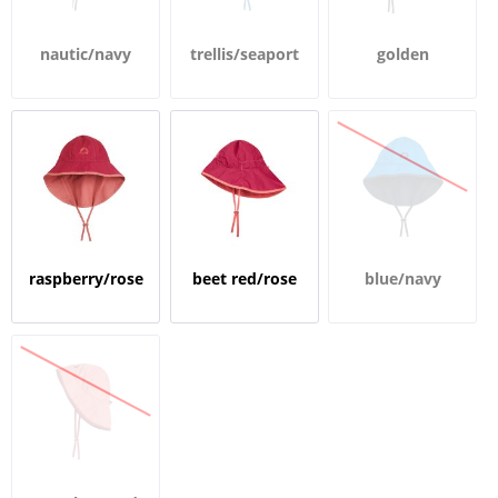
nautic/navy
trellis/seaport
golden
yellow/navy
raspberry/rose
beet red/rose
blue/navy