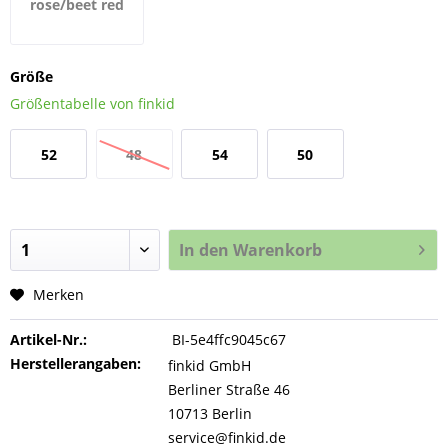
rose/beet red
Größe
Größentabelle von finkid
52
48
54
50
In den
Warenkorb
Merken
Artikel-Nr.:
BI-5e4ffc9045c67
Herstellerangaben:
finkid GmbH
Berliner Straße 46
10713 Berlin
service@finkid.de