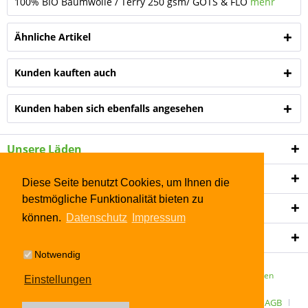
100% BIO Baumwolle / Terry 250 gsm/ GOTS & FLO
mehr
Ähnliche Artikel
Kunden kauften auch
Kunden haben sich ebenfalls angesehen
Unsere Läden
Shop Service
Diese Seite benutzt Cookies, um Ihnen die
bestmögliche Funktionalität bieten zu
Informationen
können.
Datenschutz
Impressum
Newsletter
Notwendig
* Alle Preise inkl. gesetzl. Mehrwertsteuer zzgl.
Versandkosten
Einstellungen
ÜBER UNS
Kontakt
Datenschutz
Widerrufsrecht
AGB