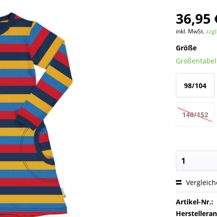
36,95 
inkl. MwSt.
zzg
Größe
Größentabe
98/104
146/152
Vergleic
Artikel-Nr.:
Herstellera