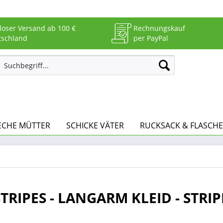
loser Versand ab 100 €
Rechnungskauf
tschland
per PayPal
ECHE MÜTTER
SCHICKE VÄTER
RUCKSACK & FLASCHE
RIPES - LANGARM KLEID - STRIP