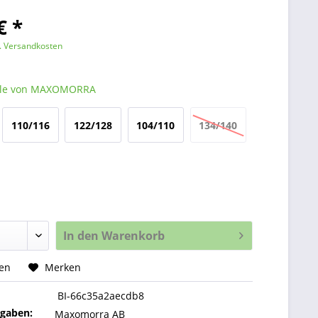
€ *
l. Versandkosten
lle von MAXOMORRA
110/116
122/128
104/110
134/140
In den
Warenkorb
hen
Merken
BI-66c35a2aecdb8
ngaben:
Maxomorra AB