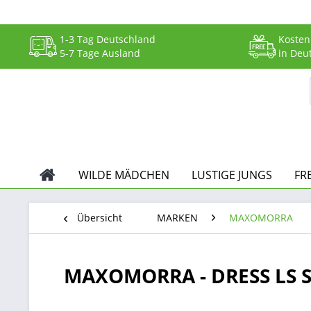
1-3 Tag Deutschland
Kosten
5-7 Tage Ausland
in Deu
WILDE MÄDCHEN
LUSTIGE JUNGS
FR
Übersicht
MARKEN
MAXOMORRA
MAXOMORRA - DRESS LS ST