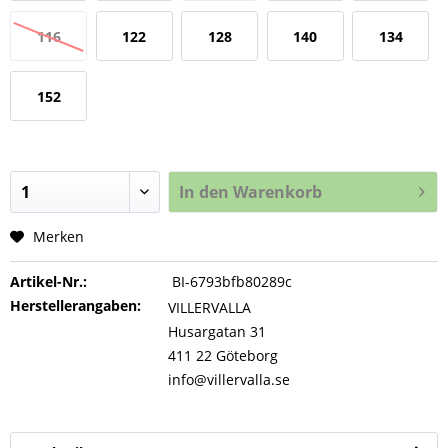
116
122
128
140
134
152
In den
Warenkorb
Merken
Artikel-Nr.:
BI-6793bfb80289c
Herstellerangaben:
VILLERVALLA
Husargatan 31
411 22 Göteborg
info@villervalla.se