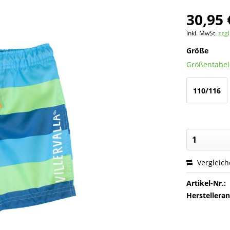
30,95 
inkl. MwSt.
zzg
Größe
Größentabell
110/116
Vergleic
Artikel-Nr.:
Herstellera