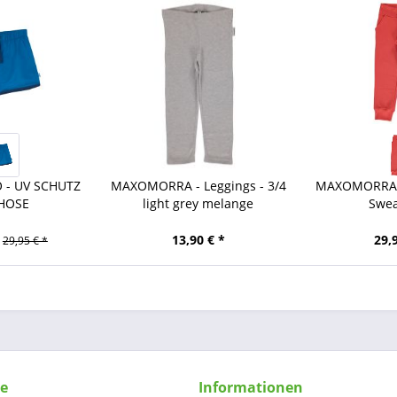
O - UV SCHUTZ
MAXOMORRA - Leggings - 3/4
MAXOMORRA -
HOSE
light grey melange
Swea
13,90 € *
29,
29,95 € *
ce
Informationen