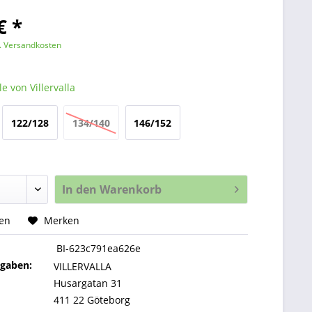
€ *
l. Versandkosten
e von Villervalla
122/128
134/140
146/152
In den
Warenkorb
hen
Merken
BI-623c791ea626e
ngaben:
VILLERVALLA
Husargatan 31
411 22 Göteborg