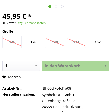
45,95 € *
inkl. MwSt.
zzgl. Versandkosten
Größe
146
128
140
134
152
In den
Warenkorb
Merken
Artikel-Nr.:
BI-66cf7c4cf1a08
Herstellerangaben:
Symboltextil GmbH
Gutenbergstraße 5c
24558 Henstedt-Ulzburg