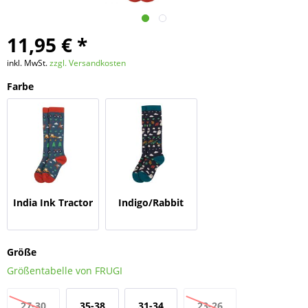
11,95 € *
inkl. MwSt.
zzgl. Versandkosten
Farbe
India Ink Tractor
Indigo/Rabbit
Größe
Größentabelle von FRUGI
27-30
35-38
31-34
23-26