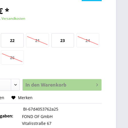
€ *
l. Versandkosten
22
21
23
24
26
In den
Warenkorb
hen
Merken
BI-67d4053762a25
ngaben:
FOND OF GmbH
Vitalisstraße 67