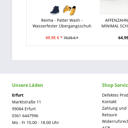
Reima - Patter Wash -
AFFENZAHN
Wasserfester Übergangsschuh
MINIMAL SC
MIT
49,95 € *
64,95
79,95 € *
Unsere Läden
Shop Servi
Erfurt
Defektes Pro
Kontakt
Marktstraße 11
Zahlung und
99084 Erfurt
Retoure
0361 6447996
Widerrufsrec
Mo - Fr 10.00 - 18.00 Uhr
AGB