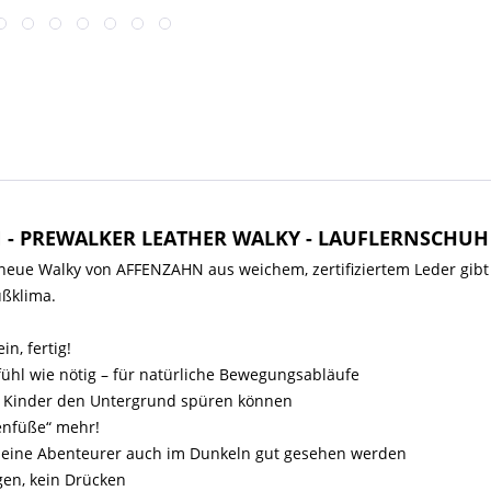
N - PREWALKER LEATHER WALKY - LAUFLERNSCHUH
neue Walky von AFFENZAHN aus weichem, zertifiziertem Leder gibt
ußklima.
in, fertig!
fühl wie nötig – für natürliche Bewegungsabläufe
t Kinder den Untergrund spüren können
tenfüße“ mehr!
 kleine Abenteurer auch im Dunkeln gut gesehen werden
gen, kein Drücken