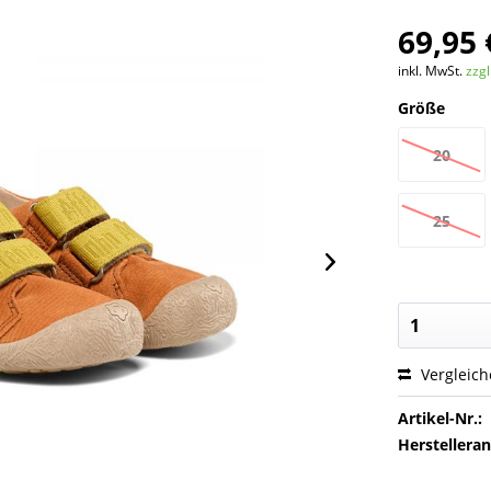
69,95 
inkl. MwSt.
zzg
Größe
20
25
Vergleic
Artikel-Nr.:
Herstellera