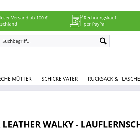
loser Versand ab 100 €
Rechnungskauf
tschland
per PayPal
ECHE MÜTTER
SCHICKE VÄTER
RUCKSACK & FLASCHE
 LEATHER WALKY - LAUFLERNSC