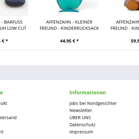
 - BARFUSS
AFFENZAHN - KLEINER
AFFENZAHN
HUH LOW CUT
FREUND - KINDERRUCKSACK
FREUND - KI
...
-...
-
 € *
44,95 € *
59,
ce
Informationen
dukt
Jobs bei Nordgesichter
Newsletter
 Versand
ÜBER UNS
Datenschutz
ht
Impressum