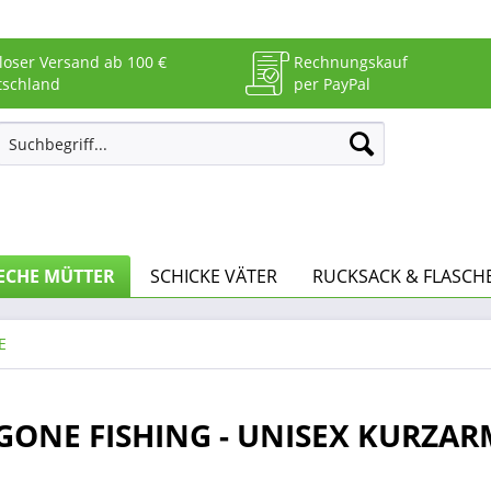
loser Versand ab 100 €
Rechnungskauf
tschland
per PayPal
ECHE MÜTTER
SCHICKE VÄTER
RUCKSACK & FLASCH
E
 GONE FISHING - UNISEX KURZAR