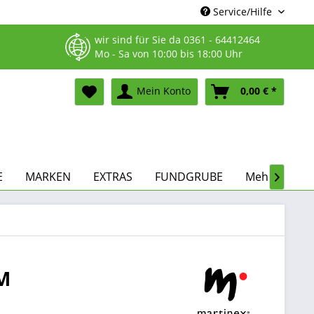
Service/Hilfe
wir sind für Sie da
0361 - 64412464
Mo - Sa von 10:00 bis 18:00 Uhr
Mein Konto
0,00 € *
E
MARKEN
EXTRAS
FUNDGRUBE
Mehr...

M