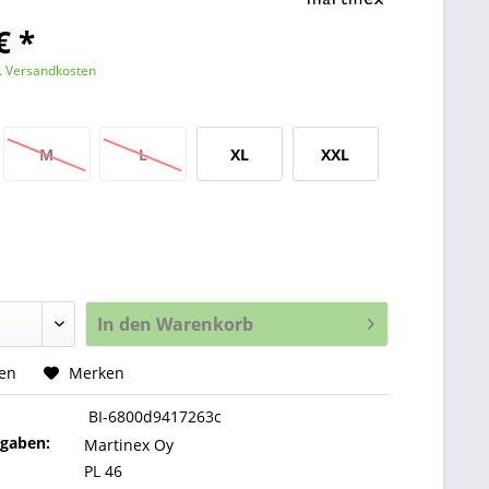
€ *
l. Versandkosten
M
L
XL
XXL
In den
Warenkorb
hen
Merken
BI-6800d9417263c
ngaben:
Martinex Oy
PL 46