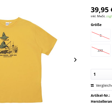
39,95 
inkl. MwSt.
zzg
Größe
S
3XL
Vergleic
Artikel-Nr.:
Herstellera