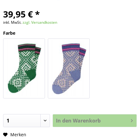
39,95 € *
inkl. MwSt.
zzgl. Versandkosten
Farbe
Green/Offwhite
Porcelaine/Offwhite
In den
Warenkorb
Merken