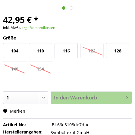
42,95 € *
inkl. MwSt.
zzgl. Versandkosten
Größe
104
110
116
122
128
140
134
In den
Warenkorb
Merken
Artikel-Nr.:
BI-66e3108de7dbc
Herstellerangaben:
Symboltextil GmbH