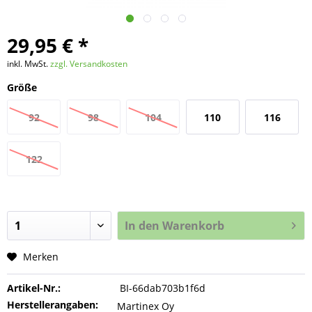
29,95 € *
inkl. MwSt.
zzgl. Versandkosten
Größe
92
98
104
110
116
122
In den
Warenkorb
Merken
Artikel-Nr.:
BI-66dab703b1f6d
Herstellerangaben:
Martinex Oy