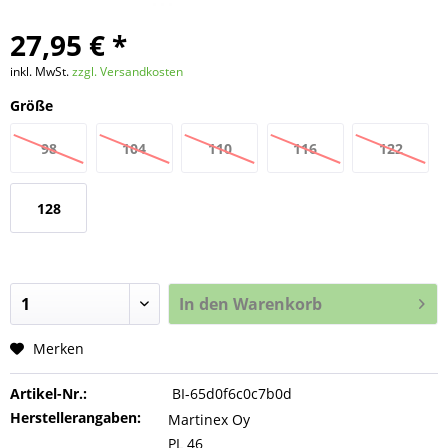
27,95 € *
inkl. MwSt.
zzgl. Versandkosten
Größe
98
104
110
116
122
128
In den
Warenkorb
Merken
Artikel-Nr.:
BI-65d0f6c0c7b0d
Herstellerangaben:
Martinex Oy
PL 46