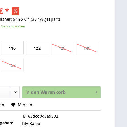
€ *
bisher: 54,95 € *
(36,4% gespart)
l. Versandkosten
116
122
128
140
152
In den
Warenkorb
hen
Merken
BI-63dcd0d8a9302
ngaben:
Lily-Balou