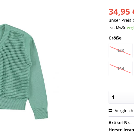
34,95 
unser Preis 
inkl. MwSt.
zzg
Größe
146
134
Vergleic
Artikel-Nr.:
Herstellera