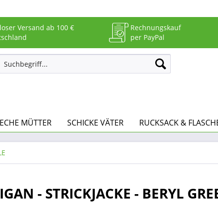
loser Versand ab 100 €
Rechnungskauf
tschland
per PayPal
RECHE MÜTTER
SCHICKE VÄTER
RUCKSACK & FLASCH
LE
IGAN - STRICKJACKE - BERYL GRE