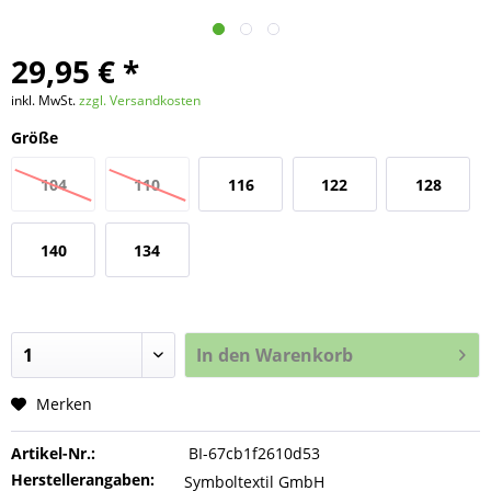
29,95 € *
inkl. MwSt.
zzgl. Versandkosten
Größe
104
110
116
122
128
140
134
In den
Warenkorb
Merken
Artikel-Nr.:
BI-67cb1f2610d53
Herstellerangaben:
Symboltextil GmbH