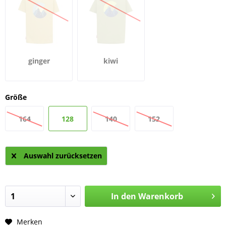
ginger
kiwi
Größe
164
128
140
152
Auswahl zurücksetzen
In den
Warenkorb
Merken