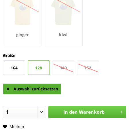
ginger
kiwi
Größe
164
128
140
152
Auswahl zurücksetzen
In den
Warenkorb
Merken