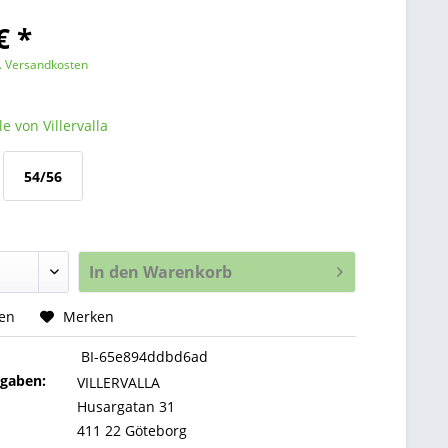
€ *
l. Versandkosten
e von Villervalla
54/56
In den
Warenkorb
hen
Merken
BI-65e894ddbd6ad
ngaben:
VILLERVALLA
Husargatan 31
411 22 Göteborg