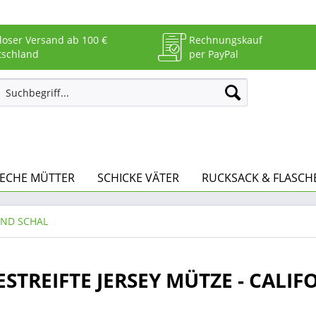
loser Versand ab 100 €
Rechnungskauf
tschland
per PayPal
RECHE MÜTTER
SCHICKE VÄTER
RUCKSACK & FLASCH
ND SCHAL
GESTREIFTE JERSEY MÜTZE - CALIF