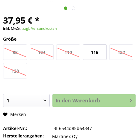
37,95 € *
inkl. MwSt.
zzgl. Versandkosten
Größe
98
104
110
116
122
128
In den
Warenkorb
Merken
Artikel-Nr.:
BI-6544d85b64347
Herstellerangaben:
Martinex Oy